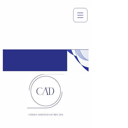
Espace
adhérent
:
Connexion / Inscription