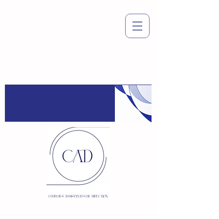
Espace
adhérent
:
Connexion / Inscription