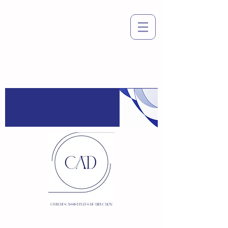
Espace
adhérent
:
Connexion / Inscription