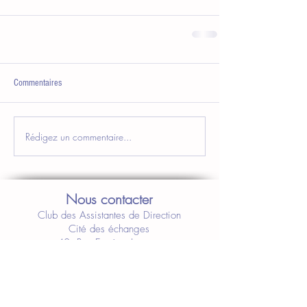
Commentaires
Rédigez un commentaire...
Nous contacter
Club des Assistantes de Direction
Cité des échanges
40, Rue Eugène Jacquet
59708 Marcq-en-Baroeul
a.delzenne@clubdesassistantes.org