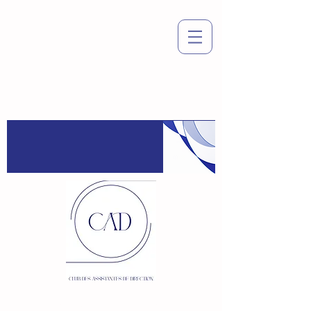
Espace
adhérent
:
Connexion / Inscription