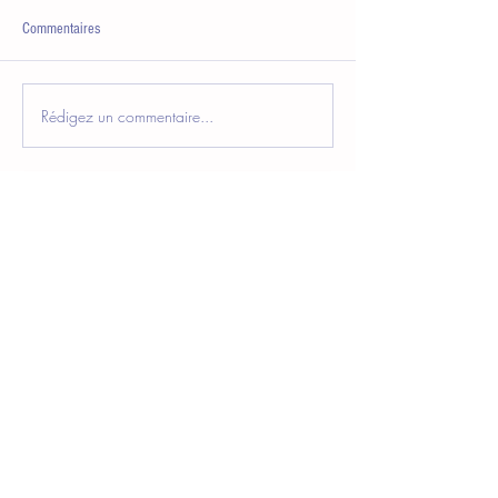
Commentaires
Rédigez un commentaire...
Nous contacter
Club des Assistantes de Direction
Cité des échanges
40, Rue Eugène Jacquet
59708 Marcq-en-Baroeul
a.delzenne@clubdesassistantes.org