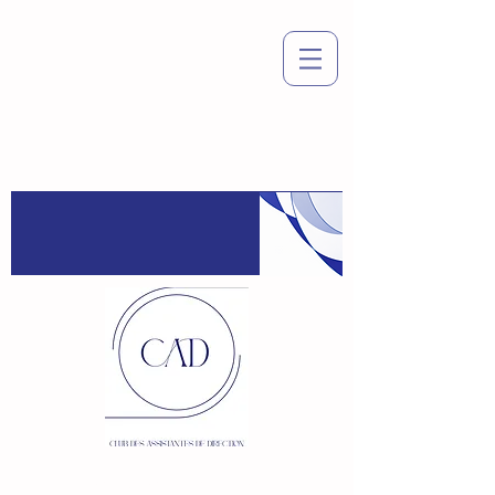
Espace
adhérent
:
Connexion / Inscription