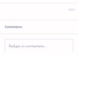
Commentaires
Rédigez un commentaire...
Nous contacter
Club des Assistantes de Direction
Cité des échanges
40, Rue Eugène Jacquet
59708 Marcq-en-Baroeul
a.delzenne@clubdesassistantes.org