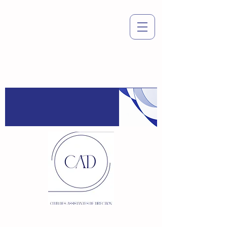
Espace
adhérent
:
Connexion / Inscription