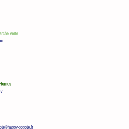
rche verte 
om
 Humus
ev
ote@happy-popote.fr