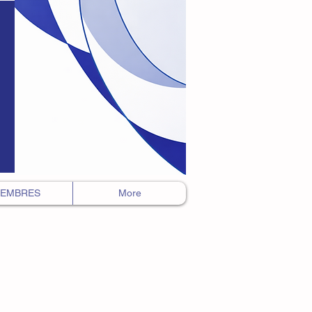
EMBRES
More