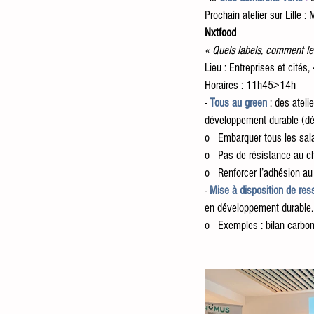
Prochain atelier sur Lille : 
M
Nxtfood
« Quels labels, comment le
Lieu : Entreprises et cité
Horaires : 11h45>14h
- 
Tous au green
: des ateli
développement durable (déc
o   Embarquer tous les sala
o   Pas de résistance au 
o   Renforcer l’adhésion au 
-
Mise à disposition de re
en développement durable.
o   Exemples : bilan carbon