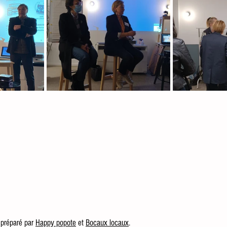
 préparé par 
Happy popote
 et 
Bocaux locaux
.