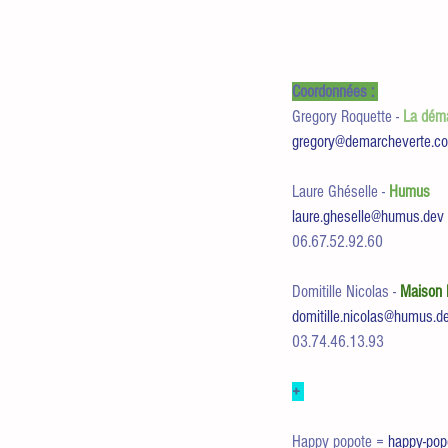
Coordonnées : 
Gregory Roquette - 
La déma
gregory@demarcheverte.c
Laure Ghéselle - 
Humus
laure.gheselle@humus.dev
06.67.52.92.60
Domitille Nicolas -
Maison
domitille.nicolas@humus.d
03.74.46.13.93
+ 
Happy popote = 
happy-pop