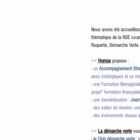
Nous avons été accueillies
thématique de la RSE co-a
Roquette, Démarche Verte.
>> 
Humus
 propose : 
- un
Accompagnement Stra
axes stratégiques et se me
- une Formation Managérial
projet" formation finançabl
- une Sensibilisation : 
Journ
- des salles de réunion, un
- des événements réseau i
>> 
La démarche verte
 vou
-
le 
Club démarche verte
: 