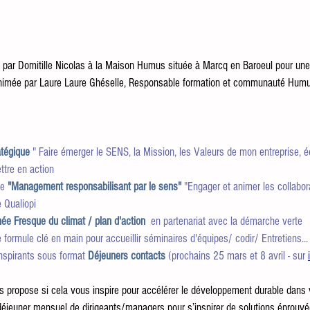
 par Domitille Nicolas à la Maison Humus située à Marcq en Baroeul pour une 
nimée par Laure Laure Ghéselle, Responsable formation et communauté Humus
tégique
 " Faire émerger le SENS, la Mission, les Valeurs de mon entreprise, é
ttre en action 
e 
"Management responsabilisant par le sens"
 "Engager et animer les collabor
e Qualiopi
ée Fresque du climat / plan d'action
en partenariat avec la démarche verte 
e formule clé en main pour accueillir séminaires d'équipes/ codir/ Entretiens...
nspirants sous format
Déjeuners contacts
(prochains 25 mars et 8 avril - sur 
s propose si cela vous inspire pour accélérer le développement durable dans v
déjeuner mensuel de dirigeants/managers pour s’inspirer de solutions éprouv