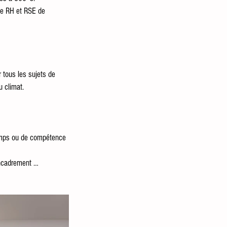
ice RH et RSE de 
r tous les sujets de 
u climat.
temps ou de compétence 
encadrement …  