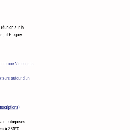
réunion sur la 
, et Gregory 
crire une Vision, ses 
ateurs autour d'un 
 
inscriptions
) 
os entreprises : 
ées à 360°C. 