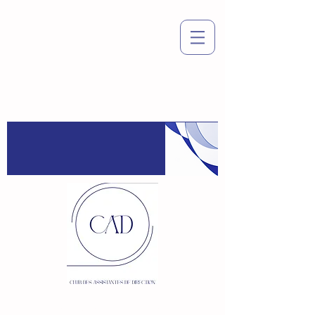
Espace
adhérent
:
Connexion / Inscription