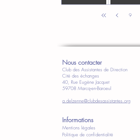
9
Nous contacter
Club des Assistantes de Direction
Cité des échanges
40, Rue Eugène Jacquet
59708 Marcq-en-Baroeul
a.delzenne@clubdesassistantes.org
Informations
Mentions légales
Politique de confidentialité