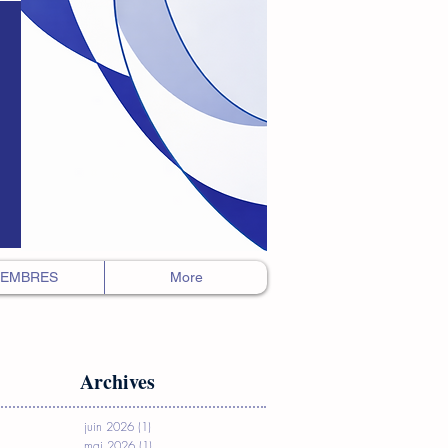
EMBRES
More
Archives
juin 2026
(1)
1 post
mai 2026
(1)
1 post