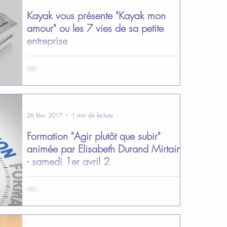
Kayak vous présente "Kayak mon
amour" ou les 7 vies de sa petite
entreprise
Habib Oualidi, fondateur de Kayak
Communication, nous replonge dans les six
périodes de crise qui ont marqué l’histoire de sa
petite...
26 févr. 2017
1 min de lecture
Formation "Agir plutôt que subir"
animée par Elisabeth Durand Mirtain
- samedi 1er avril 2
Digitalisation, générations Y et Z, travail pour
plusieurs managers, etc. autant d’évolutions que
connaît la profession d’assistante de...