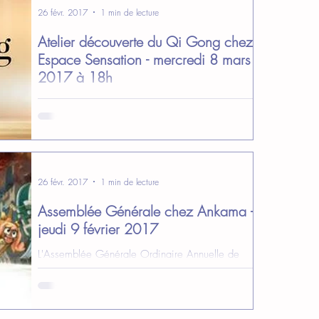
26 févr. 2017
1 min de lecture
Atelier découverte du Qi Gong chez
Espace Sensation - mercredi 8 mars
2017 à 18h
A l’occasion de la journée de la femme,
l’association Graine de Bambou nous ouvre un
portail vers la Chine en vous faisant découvrir
le...
26 févr. 2017
1 min de lecture
Assemblée Générale chez Ankama -
jeudi 9 février 2017
L'Assemblée Générale Ordinaire Annuelle de
l‘Association Club des Assistantes de Direction se
déroulera le jeudi 9 février 2017 à 18h30...