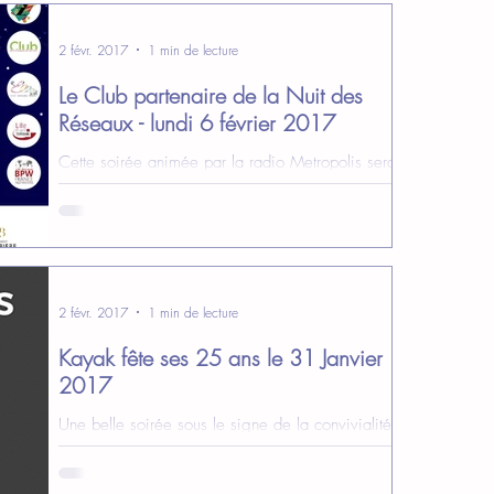
2 févr. 2017
1 min de lecture
Le Club partenaire de la Nuit des
Réseaux - lundi 6 février 2017
Cette soirée animée par la radio Metropolis sera
l'occasion d'aller à la rencontre d'autres réseaux,
d'échanger, de faire du networking...
2 févr. 2017
1 min de lecture
Kayak fête ses 25 ans le 31 Janvier
2017
Une belle soirée sous le signe de la convivialité