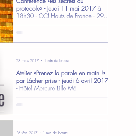
Conférence «les secrets du
protocole» - Jeudi 11 mai 2017 à
18h30 - CCI Hauts de France - 299
Bd de
Lors de cette conférence, vous saurez tout sur les
us et coutumes utiles pour l’accueil de délégations
étrangères (courriers...
23 mars 2017
1 min de lecture
Atelier «Prenez la parole en main !»
par Lâcher prise - jeudi 6 avril 2017
- Hôtel Mercure Lille Mé
Lors de cet atelier, Nicolas et Jérémy, nous
donnerons les clefs d’une prise de parole réussie
grâce à leur méthode progressive, adaptée...
26 févr. 2017
1 min de lecture