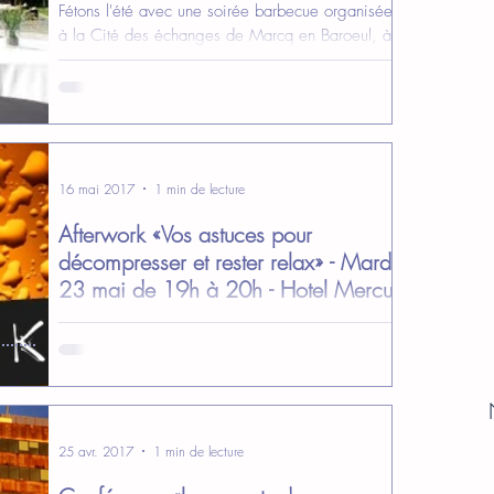
Fétons l'été avec une soirée barbecue organisée
à la Cité des échanges de Marcq en Baroeul, à
partir de 19h
16 mai 2017
1 min de lecture
Afterwork «Vos astuces pour
décompresser et rester relax» - Mardi
23 mai de 19h à 20h - Hotel Mercu
Echanger nos points de vue, partager des
astuces, discuter en toute convivialité, … apporter
des idées, venir en chercher, c'est l'unique...
25 avr. 2017
1 min de lecture