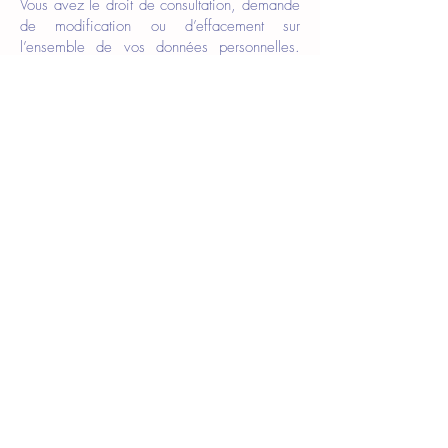
Vous avez le droit de consultation, demande
de modification ou d’effacement sur
l’ensemble de vos données personnelles.
Vous pouvez également retirer votre
consentement au traitement de vos données.
CONTACT DÉLÉGUÉ À LA PROTECTION
DES DONNÉES
Anne VANBELLE, Présidente du Club des
Assistantes de Direction
Club des Assistantes de Direction
Cité des échanges - 40 rue Eugène Jacquet -
SP 15
59708 Marcq-en-Baroeul - France
a.vanbelle@clubdesassistantes.org
Nous contacter
Club des Assistantes de Direction