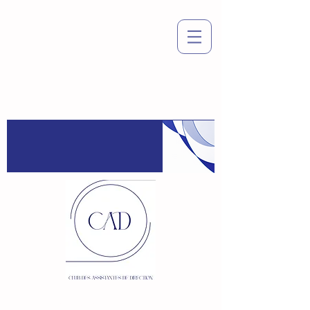
Espace
adhérent
:
Connexion / Inscription