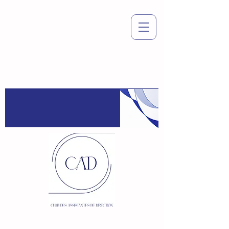
Espace
adhérent
:
Connexion / Inscription