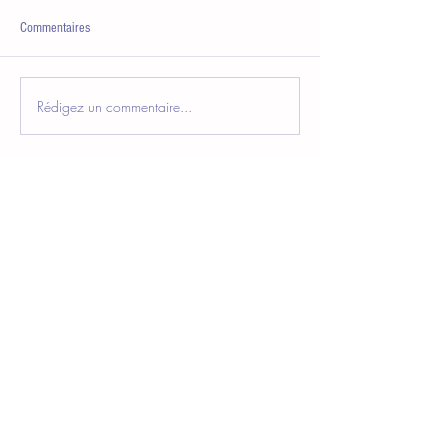
Commentaires
Rédigez un commentaire...
Nous contacter
Club des Assistantes de Direction
Cité des échanges
40, Rue Eugène Jacquet
59708 Marcq-en-Baroeul
a.delzenne@clubdesassistantes.org