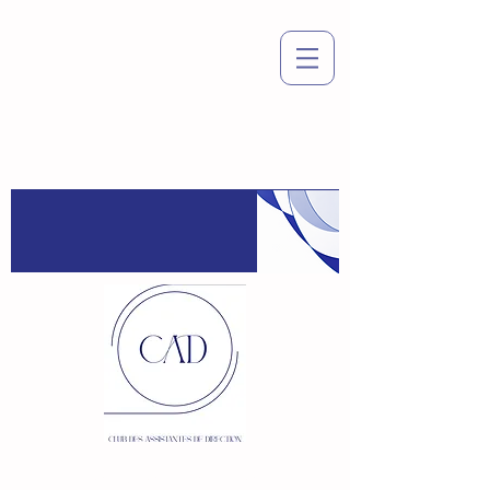
Espace
adhérent
:
Connexion / Inscription