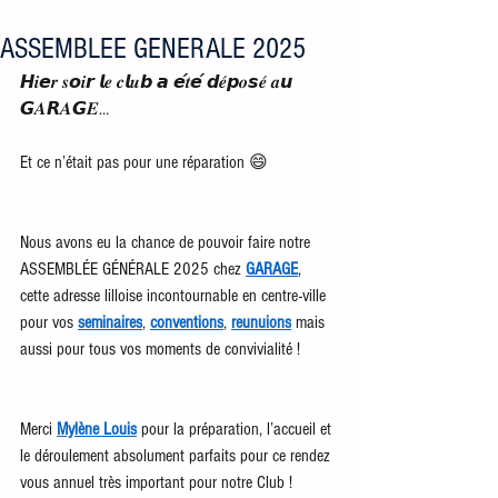
ASSEMBLEE GENERALE 2025
𝙃𝒊𝙚𝒓 𝒔𝙤𝒊𝙧 𝙡𝒆 𝒄𝙡𝒖𝙗 𝙖 𝙚́𝒕𝙚́ 𝙙𝒆́𝙥𝒐𝙨𝒆́ 𝒂𝙪 
𝙂𝑨𝙍𝑨𝙂𝑬…
Et ce n’était pas pour une réparation 😄
Nous avons eu la chance de pouvoir faire notre 
ASSEMBLÉE GÉNÉRALE 2025 chez 
GARAGE
, 
cette adresse lilloise incontournable en centre-ville 
pour vos 
seminaires
, 
conventions
, 
reunuions
 mais 
aussi pour tous vos moments de convivialité !
Merci 
Mylène Louis
 pour la préparation, l’accueil et 
le déroulement absolument parfaits pour ce rendez 
vous annuel très important pour notre Club !