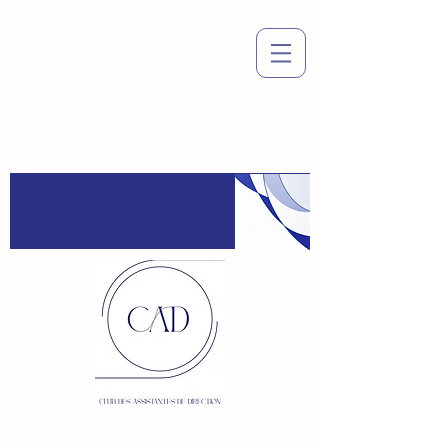
Espace
adhérent
:
Connexion / Inscription