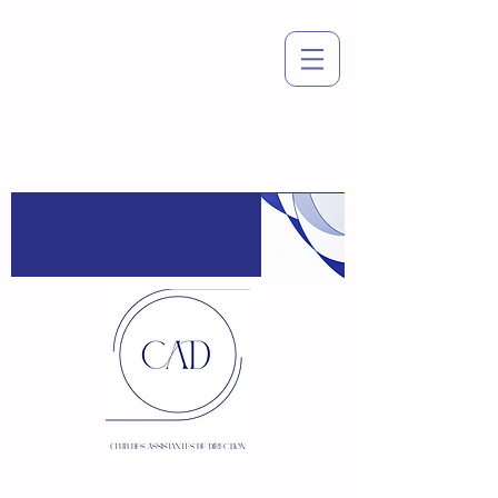
Espace
adhérent
:
Connexion / Inscription